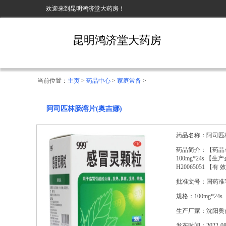
欢迎来到昆明鸿济堂大药房！
昆明鸿济堂大药房
当前位置：
主页
>
药品中心
>
家庭常备
>
阿司匹林肠溶片(奥吉娜)
药品名称：阿司匹
药品简介：【药品名
100mg*24s 
H20065051 【
批准文号：国药准字H
规格：100mg*24s
生产厂家：沈阳奥
发布时间：2022-08-3