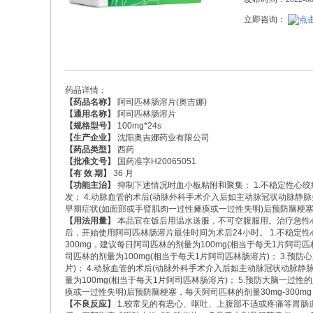
立即咨询：
药品详情：
【药品名称】
阿司匹林肠溶片(奥吉娜)
【通用名称】
阿司匹林肠溶片
【规格型号】
100mg*24s
【生产企业】
沈阳奥吉娜药业有限公司
【药品类型】
西药
【批准文号】
国药准字H20065051
【有 效 期】
36 月
【功能主治】
抑制下述情况时血小板粘附和聚集： 1.不稳定性心绞痛
发； 4.动脉血管的术后(动脉外科手术介入后如主动脉冠状动脉静脉搭
早期症状(如面部或手臂肌肉一过性瘫痪或一过性失明)后预防脑梗
【用法用量】
本品宜在饭后用温水送服，不可空腹服用。治疗急性心
后，开始使用阿司匹林肠溶片最佳时间为术后24小时。 1.不稳定性
300mg，建议每日阿司匹林的剂量为100mg(相当于每天1片阿司匹
司匹林的剂量为100mg(相当于每天1片阿司匹林肠溶片)； 3.预
片)； 4.动脉血管的术后(动脉外科手术介入后如主动脉冠状动脉静脉
量为100mg(相当于每天1片阿司匹林肠溶片)； 5.预防大脑一过
痪或一过性失明)后预防脑梗塞，每天阿司匹林的剂量30mg-300m
【不良反应】
1.较常见的有恶心、呕吐、上腹部不适或疼痛等胃肠道