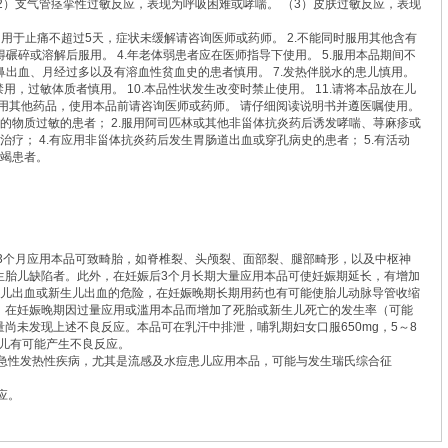
2）支气管痉挛性过敏反应，表现为呼吸困难或哮喘。 （3）皮肤过敏反应，表现
用于止痛不超过5天，症状未缓解请咨询医师或药师。 2.不能同时服用其他含有
碾碎或溶解后服用。 4.年老体弱患者应在医师指导下使用。 5.服用本品期间不
鼻出血、月经过多以及有溶血性贫血史的患者慎用。 7.发热伴脱水的患儿慎用。
用，过敏体质者慎用。 10.本品性状发生改变时禁止使用。 11.请将本品放在儿
在使用其他药品，使用本品前请咨询医师或药师。 请仔细阅读说明书并遵医嘱使用。
酸的物质过敏的患者； 2.服用阿司匹林或其他非甾体抗炎药后诱发哮喘、荨麻疹或
的治疗； 4.有应用非甾体抗炎药后发生胃肠道出血或穿孔病史的患者； 5.有活动
衰竭患者。
3个月应用本品可致畸胎，如脊椎裂、头颅裂、面部裂、腿部畸形，以及中枢神
生胎儿缺陷者。此外，在妊娠后3个月长期大量应用本品可使妊娠期延长，有增加
胎儿出血或新生儿出血的危险，在妊娠晚期长期用药也有可能使胎儿动脉导管收缩
，在妊娠晚期因过量应用或滥用本品而增加了死胎或新生儿死亡的发生率（可能
尚未发现上述不良反应。本品可在乳汗中排泄，哺乳期妇女口服650mg，5～8
时婴儿有可能产生不良反应。
急性发热性疾病，尤其是流感及水痘患儿应用本品，可能与发生瑞氏综合征
应。