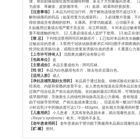
便，胃部剧痛或呕吐血性或咖啡样物，多见于大剂量服药患者。 （
为皮疹、荨麻疹、皮肤瘙痒等。 （4）血尿、眩晕和肝脏损害。
【注意事项】
1.本品为对症治疗药，用于解热连续使用不超过3天，
解热镇痛药的药品（如某些复方抗感冒药）。 3.必须整片吞服，不得
得饮酒或含有酒精的饮料。 6.痛风、肝肾功能减退、心功能不全、
8.如服用过量或出现严重不良反应，应立即就医。 9.对本品过敏者禁
童不能接触的地方。 12.儿童必须在成人监护下使用。 13.如正
【禁 忌】
下列情况禁用阿司匹林肠溶片： 1.已知对本品和含水杨
过敏反应的患者； 3.禁用于冠状动脉搭桥术(CABG)围手术期疼痛
性消化道溃疡/出血，或既往曾复发溃疡/出血的患者； 6.重度心力
【上市许可持有人】
沈阳奥吉娜药业有限公司
【包装单位】
盒
【主要成份】
本品主要成份为：阿司匹林。
【性 状】
本品为白色肠溶包衣片，除去包衣后显白色。
【适用人群】
成人
【孕妇及哺乳期妇女用药】
本品易于通过胎盘。动物试验在妊娠头
经系统、内脏和骨骼的发育不全。在人类也有报道在应用本品后发
过期产综合征及产前出血的危险。在妊娠的最后2周应用，可增加
或早期闭锁，导致新生儿持续性肺动脉高压及心力衰竭。曾有报道
由于动脉导管闭锁、产前出血或体重过低）。但是应用一般治疗剂量
小时后乳汁中药物浓度可达173～483g/ml。故长期大剂量用药
【儿童用药】
小儿患者，尤其有发热及脱水者，易出现毒性反应。
（Reye’s syndrome）有关，中国尚不多见。
【老年患者用药】
老年患者由于肾功能下降服用本品易出现毒性反
【贮 藏】
密封。