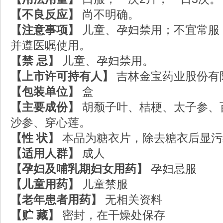
【不良反应】
尚不明确。
【注意事项】
儿童、孕妇禁用；不宜常服
并遵医嘱使用。
【禁 忌】
儿童、孕妇禁用。
【上市许可持有人】
吉林金宝药业股份有
【包装单位】
盒
【主要成份】
胡颓子叶、桔梗、太子参、
沙参、穿心莲。
【性 状】
本品为糖衣片，除去糖衣后显污
【适用人群】
成人
【孕妇及哺乳期妇女用药】
孕妇忌服
【儿童用药】
儿童禁服
【老年患者用药】
无相关资料
【贮 藏】
密封，在干燥处保存