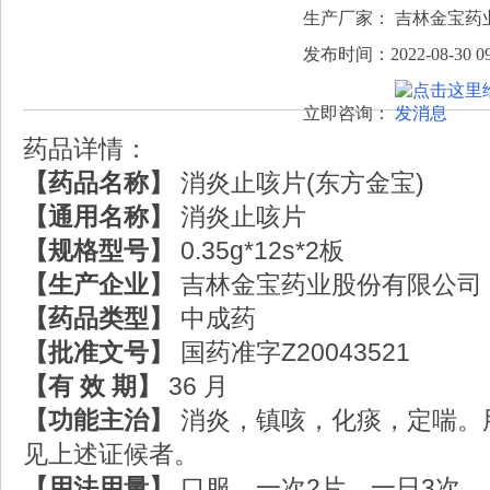
生产厂家： 吉林金宝药
发布时间：2022-08-30 09
立即咨询：
药品详情：
【药品名称】
消炎止咳片(东方金宝)
【通用名称】
消炎止咳片
【规格型号】
0.35g*12s*2板
【生产企业】
吉林金宝药业股份有限公司
【药品类型】
中成药
【批准文号】
国药准字Z20043521
【有 效 期】
36 月
【功能主治】
消炎，镇咳，化痰，定喘。
见上述证候者。
【用法用量】
口服，一次2片，一日3次。