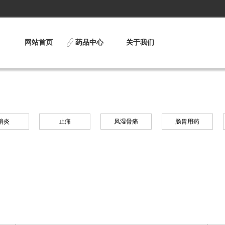
网站首页
药品中心
关于我们
消炎
止痛
风湿骨痛
肠胃用药