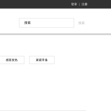
登录
|
注册
感冒发热
家庭常备