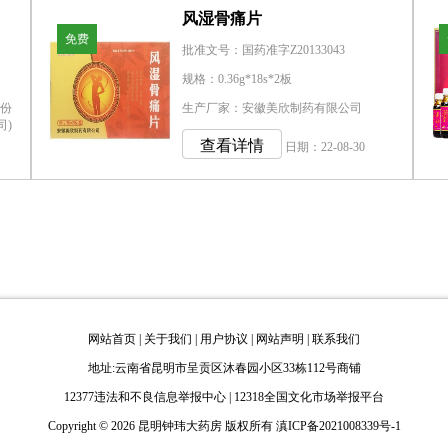
风湿骨痛片
免费
批准文号：国药准字Z20133043
规格：0.36g*18s*2板
股份
生产厂家：安徽美欣制药有限公司
司)
查看详情
日期：22-08-30
网站首页
|
关于我们
|
用户协议
|
网站声明
|
联系我们
地址:云南省昆明市呈贡区沐春园小区33栋112号商铺
12377违法和不良信息举报中心
|
12318全国文化市场举报平台
Copyright ©
2026 昆明钟玮大药房 版权所有
滇ICP备2021008339号-1