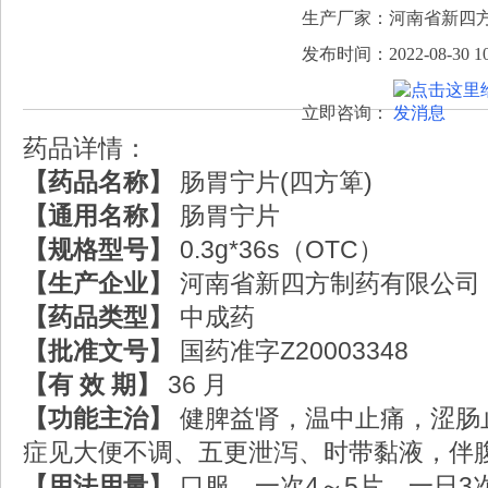
生产厂家：河南省新四
发布时间：2022-08-30 10
立即咨询：
药品详情：
【药品名称】
肠胃宁片(四方箄)
【通用名称】
肠胃宁片
【规格型号】
0.3g*36s（OTC）
【生产企业】
河南省新四方制药有限公司
【药品类型】
中成药
【批准文号】
国药准字Z20003348
【有 效 期】
36 月
【功能主治】
健脾益肾，温中止痛，涩肠
症见大便不调、五更泄泻、时带黏液，伴
【用法用量】
口服。一次4～5片，一日3