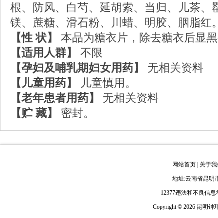
根、防风、白芍、延胡索、当归、儿茶、
镁、蔗糖、滑石粉、川蜡、明胶、胭脂红
【性 状】
本品为糖衣片，除去糖衣后显黑
【适用人群】
不限
【孕妇及哺乳期妇女用药】
无相关资料
【儿童用药】
儿童慎用。
【老年患者用药】
无相关资料
【贮 藏】
密封。
网站首页
|
关于我
地址:云南省昆明市
12377违法和不良信
Copyright ©
2026 昆明